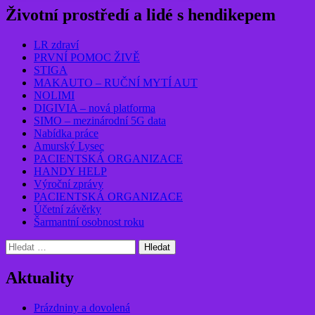
Životní prostředí a lidé s hendikepem
LR zdraví
PRVNÍ POMOC ŽIVĚ
STIGA
MAKAUTO – RUČNÍ MYTÍ AUT
NOLIMI
DIGIVIA – nová platforma
SIMO – mezinárodní 5G data
Nabídka práce
Amurský Lysec
PACIENTSKÁ ORGANIZACE
HANDY HELP
Výroční zprávy
PACIENTSKÁ ORGANIZACE
Účetní závěrky
Šarmantní osobnost roku
Vyhledávání
Aktuality
Prázdniny a dovolená