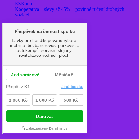
EZKarta
Kooperativa – slevy až 45% + povinné ručení drobných
vozidel