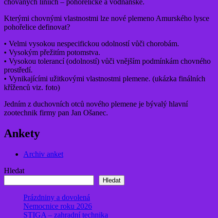
chovaných liniích – pohořelické a vodňanské.
Kterými chovnými vlastnostmi lze nové plemeno Amurského lysce
pohořelice definovat?
• Velmi vysokou nespecifickou odolností vůči chorobám.
• Vysokým přežitím potomstva.
• Vysokou tolerancí (odolností) vůči vnějším podmínkám chovného
prostředí.
• Vynikajícími užitkovými vlastnostmi plemene. (ukázka finálních
kříženců viz. foto)
Jedním z duchovních otců nového plemene je bývalý hlavní
zootechnik firmy pan Jan Ošanec.
Ankety
Archiv anket
Hledat
Hledat
Prázdniny a dovolená
Nemocnice roku 2026
STIGA – zahradní technika