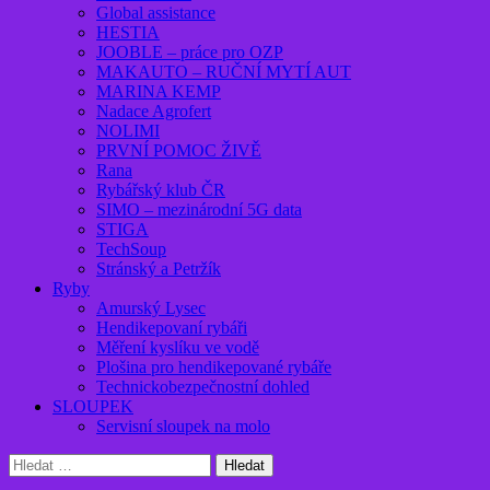
Global assistance
HESTIA
JOOBLE – práce pro OZP
MAKAUTO – RUČNÍ MYTÍ AUT
MARINA KEMP
Nadace Agrofert
NOLIMI
PRVNÍ POMOC ŽIVĚ
Rana
Rybářský klub ČR
SIMO – mezinárodní 5G data
STIGA
TechSoup
Stránský a Petržík
Ryby
Amurský Lysec
Hendikepovaní rybáři
Měření kyslíku ve vodě
Plošina pro hendikepované rybáře
Technickobezpečnostní dohled
SLOUPEK
Servisní sloupek na molo
Vyhledávání