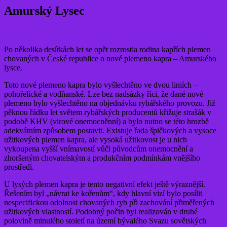
Amurský Lysec
Po několika desítkách let se opět rozrostla rodina kapřích plemen
chovaných v České republice o nové plemeno kapra – Amurského
lysce.
Toto nové plemeno kapra bylo vyšlechtěno ve dvou liniích –
pohořelické a vodňanské. Lze bez nadsázky říci, že dané nové
plemeno bylo vyšlechtěno na objednávku rybářského provozu. Již
pěknou řádku let světem rybářských producentů křižuje strašák v
podobě KHV (virové onemocněnní) a bylo nutno se této hrozbě
adekvátním způsobem postavit. Existuje řada špičkových a vysoce
užitkových plemen kapra, ale vysoká užitkovost je u nich
vykoupena vyšší vnímavostí vůči původcům onemocnění a
zhoršeným chovatelským a produkčním podmínkám vnějšího
prostředí.
U lysých plemen kapra je tento negativní efekt ještě výraznější.
Řešením byl „návrat ke kořenům“, kdy hlavní vizí bylo posílit
nespecifickou odolnost chovaných ryb při zachování přiměřených
užitkových vlastností. Podobný počin byl realizován v druhé
polovině minulého století na území bývalého Svazu sovětských