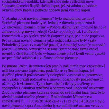
socialistických republik, kde ruští chovatelé vyšlechtili nové
šupinaté plemeno Ropšínského kapra, jež zásadním způsobem
ovlivnil chov kapra z pohledu dopadu jarní viremie kaprů.
V okruhu „otců nového plemene“ bylo rozhodnuto, že nově
šlechtěné plemeno bude lysé. Jednak z důvodu patriotizmu k
„vlajkovému“ plemeni firmy – Pohořelskému lysci (chovné hejno je
zařazeno do genových zdrojů České republiky), tak i z důvodu
komerčních – po lysých rybách (kaprech) byla, je a bude poptávka.
Pro syntézu nového plemene jako rodičovské linie byly vzaty
Pohořelický lysec (v mateřské pozici) a Amurský sazan (v otcovské
pozici). Plemeno Amurského sazana (kterého naše firma chová
rovněž v čisté formě) bylo vybráno cíleně právě kvůli velmi vysoké
nespecifické odolnosti a vitálnosti tohoto plemene.
Po mnoha letech šlechtitelských prací v naší firmě bylo chovatelské
úsilí korunováno úspěchem, podařilo se vyšlechtit kapra, jež
úspěšně přenáší požadované fyziologické vlastnosti na potomstvo,
má vysoké přežití potomstva a zároveň dosahovaly požadovaných
užitkových vlastností. Tyto chovatelské cíle byly ověřeny ve
spolupráci s Fakultou rybářství a ochrany vod Jihočeské university.
Zrod nového plemene kapra se dostal do své finální fáze, jímž bylo
úřední uznání nového plemene. Rozhodnutím Ministerstva
zemědělství č.j. : 65078/2014-MZE-17211 ze dne 14.10.2014 bylo
nové plemeno kapra Amurského lysce definitivně uznáno ve dvou