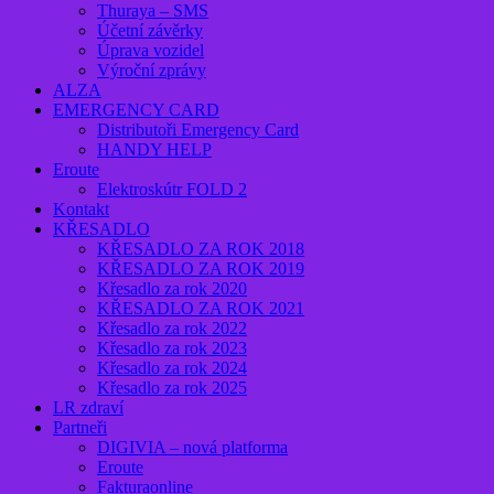
Thuraya – SMS
Účetní závěrky
Úprava vozidel
Výroční zprávy
ALZA
EMERGENCY CARD
Distributoři Emergency Card
HANDY HELP
Eroute
Elektroskútr FOLD 2
Kontakt
KŘESADLO
KŘESADLO ZA ROK 2018
KŘESADLO ZA ROK 2019
Křesadlo za rok 2020
KŘESADLO ZA ROK 2021
Křesadlo za rok 2022
Křesadlo za rok 2023
Křesadlo za rok 2024
Křesadlo za rok 2025
LR zdraví
Partneři
DIGIVIA – nová platforma
Eroute
Fakturaonline