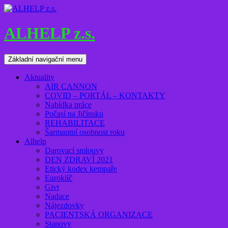
Přejít
k
obsahu
ALHELP z.s.
webu
Hledat
Základní navigační menu
Aktuality
AIR CANNON
COVID – PORTÁL – KONTAKTY
Nabídka práce
Počasí na Jičínsku
REHABILITACE
Šarmantní osobnost roku
Alhelp
Darovací smlouvy
DEN ZDRAVÍ 2021
Etický kodex kempaře
Euroklíč
Givt
Nadace
Nájezdovky
PACIENTSKÁ ORGANIZACE
Stanovy